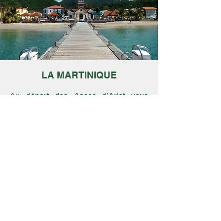
LA MARTINIQUE
Au départ des Anses d’Arlet vous
pourrez visiter toute l’ile aux fleurs,
ses merveilleuses plages, distilleries,
champs de bananes, promenades,
cascades, musées …
Nous vous invitons à consulter le site
« Belle Martinique » ou vous y
trouverez toutes les infos nécessaires
afin de préparer votre séjour.